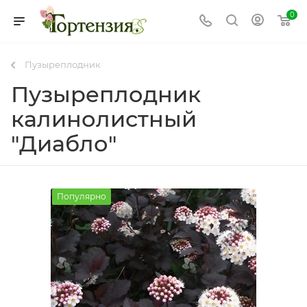
0
Пузыреплодник
Пузыреплодник
калинолистный
"Диабло"
Популярно