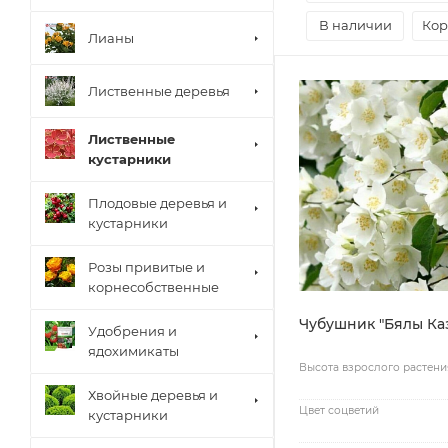
В наличии
Кор
Лианы
Лиственные деревья
Лиственные
кустарники
Плодовые деревья и
кустарники
Розы привитые и
корнесобственные
Чубушник "Бялы Ка
Удобрения и
ядохимикаты
Высота взрослого растени
Хвойные деревья и
Цвет соцветий
кустарники