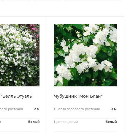
"Белль Этуаль"
Чубушник "Мон Блан"
лого растения
2 м
Высота взрослого растения
3 м
й
Белый
Цвет соцветий
Белый