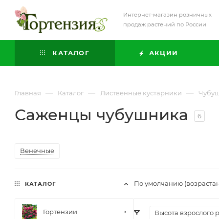
Интернет-магазин розничных
продаж растений по России
КАТАЛОГ
АКЦИИ
—
—
—
Главная
Каталог
Лиственные кустарники
Чубу
Саженцы чубушника
6
Венечные
По умолчанию (возраста
КАТАЛОГ
Гортензии
Высота взрослого 