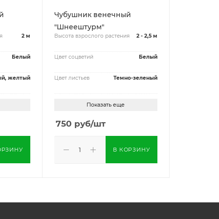
й
Чубушник венечный
"Шнеештурм"
я
2 м
Высота взрослого растения
2 - 2,5 м
Белый
Цвет соцветий
Белый
й, желтый
Цвет листьев
Темно-зеленый
Показать еще
750
руб
/шт
ОРЗИНУ
В КОРЗИНУ