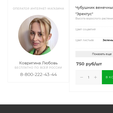
Чубушник венечны
ОПЕРАТОР ИНТЕРНЕТ-МАГАЗИНА
"Эректус"
Высота взрослого растени
Цвет соцветий
Цвет листьев
Зелены
Показать еще
Ковригина Любовь
750
руб
/шт
БЕСПЛАТНО ПО ВСЕЙ РОССИИ
8-800-222-43-44
В К