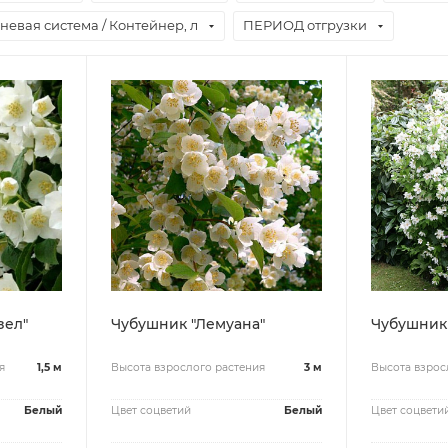
невая система / Контейнер, л
ПЕРИОД отгрузки
зел"
Чубушник "Лемуана"
Чубушник 
я
1,5 м
Высота взрослого растения
3 м
Высота взрос
Белый
Цвет соцветий
Белый
Цвет соцвети