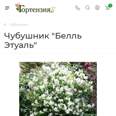
0
Чубушник
Чубушник "Белль
Этуаль"