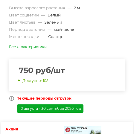
Высота взрослого растения
—
2 м
Цвет соцветий
—
Белый
Цвет листьев
—
Зеленый
Период цветения
—
май-июнь
Место посадки
—
Солнце
Все характеристики
750
руб
/шт
Доступно: 105
Текущие периоды отгрузок
10 августа - 30 сентября 2026 год
Акция