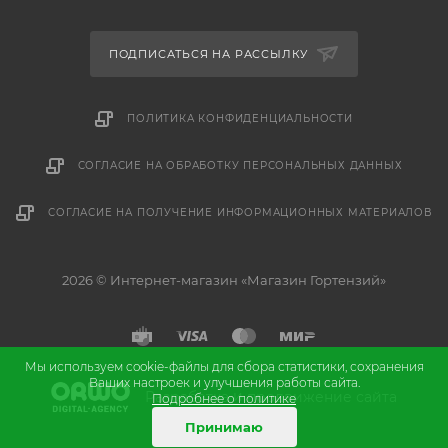
ПОДПИСАТЬСЯ НА РАССЫЛКУ
ПОЛИТИКА КОНФИДЕНЦИАЛЬНОСТИ
СОГЛАСИЕ НА ОБРАБОТКУ ПЕРСОНАЛЬНЫХ ДАННЫХ
СОГЛАСИЕ НА ПОЛУЧЕНИЕ ИНФОРМАЦИОННЫХ МАТЕРИАЛОВ
2026 © Интернет-магазин «Магазин Гортензий»
Мы используем cookie-файлы для сбора статистики, сохранения
Ваших настроек и улучшения работы сайта.
и
Разработка
продвижение сайта
Подробнее о политике
Принимаю