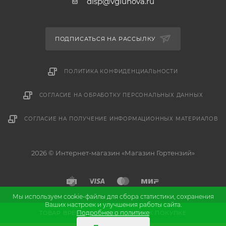
disp@vgluhova.ru
ПОДПИСАТЬСЯ НА РАССЫЛКУ
ПОЛИТИКА КОНФИДЕНЦИАЛЬНОСТИ
СОГЛАСИЕ НА ОБРАБОТКУ ПЕРСОНАЛЬНЫХ ДАННЫХ
СОГЛАСИЕ НА ПОЛУЧЕНИЕ ИНФОРМАЦИОННЫХ МАТЕРИАЛОВ
2026 © Интернет-магазин «Магазин Гортензий»
Мы используем cookie-файлы для сбора статистики, сохранения
Ваших настроек и улучшения работы сайта.
и
Разработка
продвижение сайта
Подробнее о политике
ТОВАР ВРЕМЕННО НЕДОСТУПЕН К ПОКУПКЕ