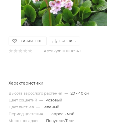
В ИЗБРАННОЕ
СРАВНИТЬ
Артикул:
00006942
Характеристики
Высота взрослого растения
—
20 - 40 см
Цвет соцветий
—
Розовый
Цвет листьев
—
Зеленый
Период цветения
—
апрель-май
Место посадки
—
Полутень/Тень