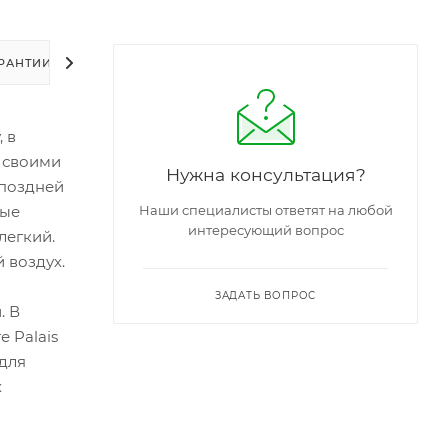
РАНТИИ
УПАКОВКА
ЗАДАТЬ ВОПРОС
, в
з своими
Нужна консультация?
 поздней
вые
Наши специалисты ответят на любой
интересующий вопрос
легкий.
 воздух.
ЗАДАТЬ ВОПРОС
. В
 Palais
 для
х