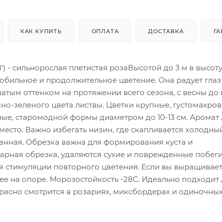
КАК КУПИТЬ
ОПЛАТА
ДОСТАВКА
ГА
yal') - сильнорослая плетистая розаВысотой до 3 м в высоту
е обильное и продолжительное цветение. Она радует гла
тым оттенком на протяжении всего сезона, с весны до
мно-зеленого цвета листвы. Цветки крупные, густомахро
дные, старомодной формы диаметром до 10-13 см. Аромат 
есто. Важно избегать низин, где скапливается холодный
нная. Обрезка важна для формирования куста и
арная обрезка, удаляются сухие и поврежденные побеги
я стимуляции повторного цветения. Если вы выращиваете
ее на опоре. Морозостойкость -28С. Идеально подходит
красно смотрится в розариях, миксбордерах и одиночны