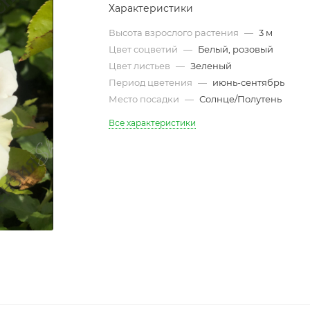
Характеристики
Высота взрослого растения
—
3 м
Цвет соцветий
—
Белый, розовый
Цвет листьев
—
Зеленый
Период цветения
—
июнь-сентябрь
Место посадки
—
Солнце/Полутень
Все характеристики