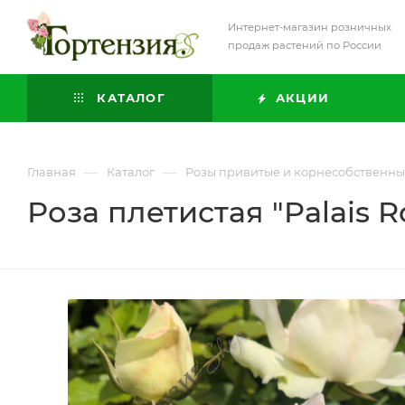
Интернет-магазин розничных
продаж растений по России
КАТАЛОГ
АКЦИИ
—
—
Главная
Каталог
Розы привитые и корнесобственн
Роза плетистая "Palais R