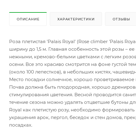
ОПИСАНИЕ
ХАРАКТЕРИСТИКИ
ОТЗЫВЫ
Роза плетистая 'Palais Royal' (Rose climber 'Palais Ro
ширину до 1,5 м. Главная особенность этой розы – е
нежными, кремово-белыми цветками с легким розова
осени. Все это красиво смотрится на фоне густой те
(около 100 лепестков), в небольших кистях, чашеви
Место посадки солнечное, хорошо проветриваемое м
Почва должна быть плодородная, хорошо дренирова
стимулирования цветения. Весной проводится санит
течение сезона можно удалять отцветшие бутоны дл
Royal как плетистую розу, необходимо формировать 
украшения арок, пергол, беседок и стен домов, пре
посадках.