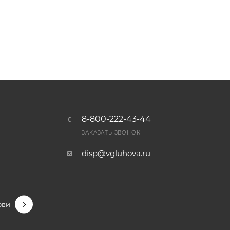
8-800-222-43-44
Ы
ЗАКАЗАТЬ ЗВОНОК
disp@vgluhova.ru
овидные
Гортензии крупнолистные
Гортензии метельчаты