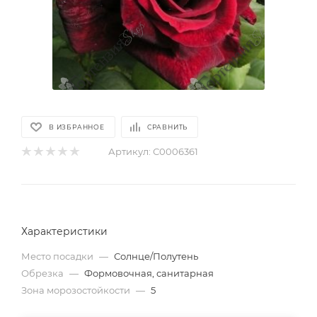
В ИЗБРАННОЕ
СРАВНИТЬ
Артикул:
С0006361
Характеристики
Место посадки
—
Солнце/Полутень
Обрезка
—
Формовочная, санитарная
Зона морозостойкости
—
5